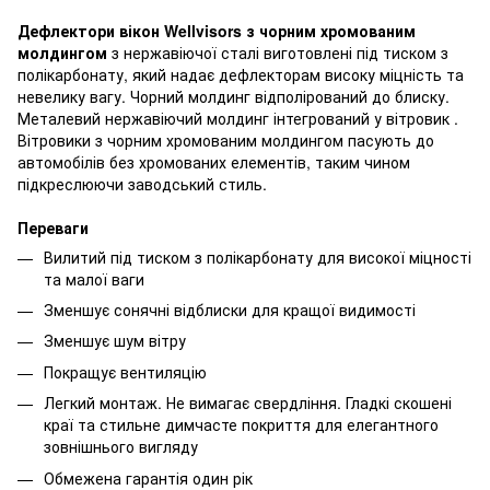
Дефлектори вікон Wellvisors з чорним хромованим
молдингом
з нержавіючої сталі виготовлені під тиском з
полікарбонату, який надає дефлекторам високу міцність та
невелику вагу. Чорний молдинг відполірований до блиску.
Металевий нержавіючий молдинг інтегрований у вітровик .
Вітровики з чорним хромованим молдингом пасують до
автомобілів без хромованих елементів, таким чином
підкреслюючи заводський стиль.
Переваги
Вилитий під тиском з полікарбонату для високої міцності
та малої ваги
Зменшує сонячні відблиски для кращої видимості
Зменшує шум вітру
Покращує вентиляцію
Легкий монтаж. Не вимагає свердління. Гладкі скошені
краї та стильне димчасте покриття для елегантного
зовнішнього вигляду
Обмежена гарантія один рік