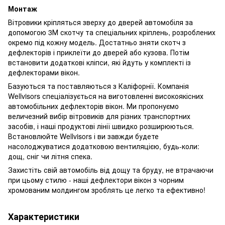
Монтаж
Вітровики кріпляться зверху до дверей автомобіля за
допомогою 3М скотчу та спеціальних кріплень, розроблених
окремо під кожну модель. Достатньо зняти скотч з
дефлекторів і приклеїти до дверей або кузова. Потім
встановити додаткові кліпси, які йдуть у комплекті із
дефлекторами вікон.
Базуються та поставляються з Каліфорнії. Компанія
Wellvisors спеціалізується на виготовленні високоякісних
автомобільних дефлекторів вікон. Ми пропонуємо
величезний вибір вітровиків для різних транспортних
засобів, і наші продуктові лінії швидко розширюються.
Встановлюйте Wellvisors і ви завжди будете
насолоджуватися додатковою вентиляцією, будь-коли:
дощ, сніг чи літня спека.
Захистіть свій автомобіль від дощу та бруду, не втрачаючи
при цьому стилю - наші дефлектори вікон з чорним
хромованим молдингом зроблять це легко та ефективно!
Характеристики