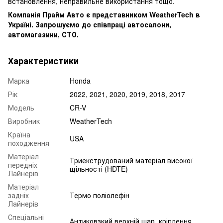
встановлення, неправильне використання тощо.
Компанія Прайм Авто є представником WeatherTech в
Україні. Запрошуємо до співпраці автосалони,
автомагазини, СТО.
Характеристики
Марка
Honda
Рік
2022, 2021, 2020, 2019, 2018, 2017
Модель
CR-V
Виробник
WeatherTech
Країна
USA
походження
Матеріал
Триекструдований матеріал високої
передніх
щільності (HDTE)
Лайнерів
Матеріал
задніх
Термо поліолефін
Лайнерів
Спеціальні
Антиковзкий верхній шар, кріплення