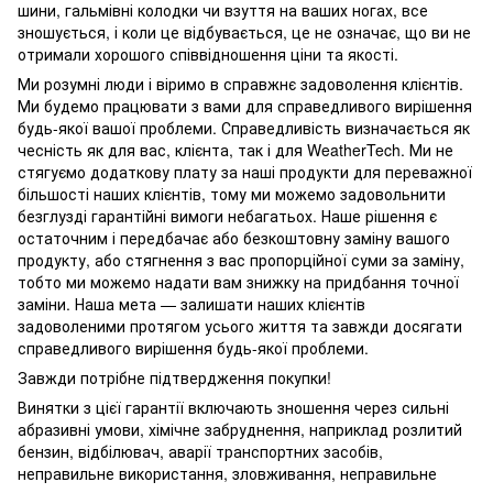
шини, гальмівні колодки чи взуття на ваших ногах, все
зношується, і коли це відбувається, це не означає, що ви не
отримали хорошого співвідношення ціни та якості.
Ми розумні люди і віримо в справжнє задоволення клієнтів.
Ми будемо працювати з вами для справедливого вирішення
будь-якої вашої проблеми. Справедливість визначається як
чесність як для вас, клієнта, так і для WeatherTech. Ми не
стягуємо додаткову плату за наші продукти для переважної
більшості наших клієнтів, тому ми можемо задовольнити
безглузді гарантійні вимоги небагатьох. Наше рішення є
остаточним і передбачає або безкоштовну заміну вашого
продукту, або стягнення з вас пропорційної суми за заміну,
тобто ми можемо надати вам знижку на придбання точної
заміни. Наша мета — залишати наших клієнтів
задоволеними протягом усього життя та завжди досягати
справедливого вирішення будь-якої проблеми.
Завжди потрібне підтвердження покупки!
Винятки з цієї гарантії включають зношення через сильні
абразивні умови, хімічне забруднення, наприклад розлитий
бензин, відбілювач, аварії транспортних засобів,
неправильне використання, зловживання, неправильне