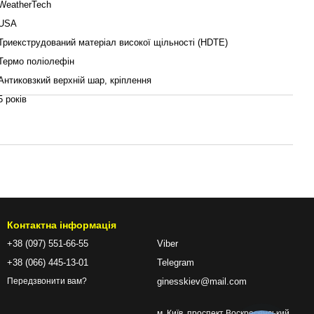
WeatherTech
USA
Триекструдований матеріал високої щільності (HDTE)
Термо поліолефін
Антиковзкий верхній шар, кріплення
5 років
Контактна інформація
+38 (097) 551-66-55
Viber
+38 (066) 445-13-01
Telegram
ginesskiev@mail.com
Передзвонити вам?
м. Київ, проспект Воскресенський