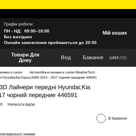
Графік роботи:
ПН - НД:
09:00–18:00
Мій кошик
Без вихідних
Онлайн замовлення приймаються до 20:00
Товари Для
Вхід
Бажання
UAH
USD
Дому
килими в салон
Автомобільні килими в салон WeatherTech
і Hyundai;Kia Equus;K900 2014 - 2017 чорний передние 446591
3D Лайнери передні Hyundai;Kia
17 чорний передние 446591
91
Написати відгук
В бажання
опичувальної знижки