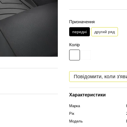
Призначення
передні
другий ряд
Колір
Повідомити, коли з'яв
Характеристики
Марка
Рік
Модель