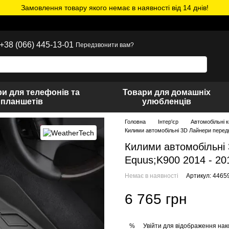
Замовлення товару якого немає в наявності від 14 днів!
+38 (066) 445-13-01
Передзвонити вам?
и для телефонів та
Товари для домашніх
планшетів
улюбленців
Головна
Інтер'єр
Автомобільні 
Килими автомобільні 3D Лайнери передн
Килими автомобільні 
Equus;K900 2014 - 20
Немає в наявності
Артикул: 4465
6 765 грн
Увійти
для відображення нак
%