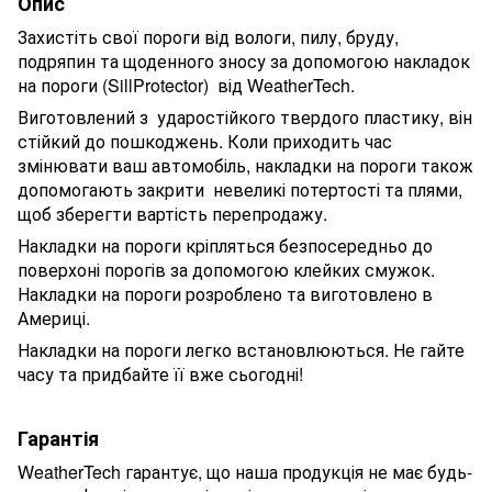
Опис
Захистіть свої пороги від вологи, пилу, бруду,
подряпин та щоденного зносу за допомогою накладок
на пороги (
SillProtector
) від WeatherTech.
Виготовлений з ударостійкого твердого пластику, він
стійкий до пошкоджень.
Коли приходить час
змінювати
ваш автомобіль,
накладки на пороги
також
допомогають
закрити
невеликі потертості та плями,
щоб
зберегти вартість перепродажу.
Накладки на пороги
кріпляться безпосередньо до
поверхоні порогів за допомогою клейких смужок.
Накладки на пороги
розроблено та виготовлено в
Америці.
Накладки на пороги легко встановлюються.
Не гайте
часу та придбайте її вже сьогодні!
Гарант
ія
WeatherTech гарантує, що наша продукція не має будь-