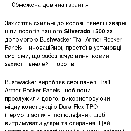
Обмежена довічна гарантія
Захистіть схильні до корозії панелі і зварні
шви порогів вашого
Silverado 1500
за
допомогою Bushwacker Trail Armor Rocker
Panels - інноваційної, простої в установці
системи, що забезпечує винятковий
захист панелей і порогів.
Bushwacker виробляє свої панелі Trail
Armor Rocker Panels, щоб вони
прослужили довго, використовуючи
міцну конструкцію Dura-Flex TPO
(термопластичні поліолефіни), щоб
витримувати удари та стирання. Цей
матеріал є довговічним і гнучким, звідси і