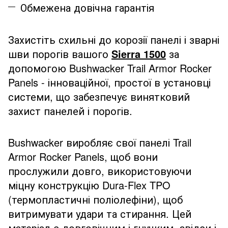
Обмежена довічна гарантія
Захистіть схильні до корозії панелі і зварні
шви порогів вашого
Sierra 1500
за
допомогою Bushwacker Trail Armor Rocker
Panels - інноваційної, простої в установці
системи, що забезпечує винятковий
захист панелей і порогів.
Bushwacker виробляє свої панелі Trail
Armor Rocker Panels, щоб вони
прослужили довго, використовуючи
міцну конструкцію Dura-Flex TPO
(термопластичні поліолефіни), щоб
витримувати удари та стирання. Цей
матеріал є довговічним і гнучким, звідси і