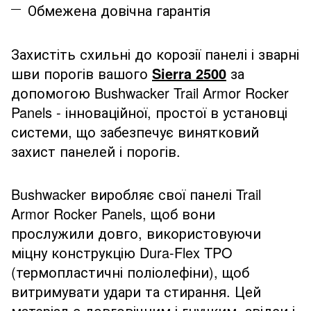
Обмежена довічна гарантія
Захистіть схильні до корозії панелі і зварні
шви порогів вашого
Sierra 2500
за
допомогою Bushwacker Trail Armor Rocker
Panels - інноваційної, простої в установці
системи, що забезпечує винятковий
захист панелей і порогів.
Bushwacker виробляє свої панелі Trail
Armor Rocker Panels, щоб вони
прослужили довго, використовуючи
міцну конструкцію Dura-Flex TPO
(термопластичні поліолефіни), щоб
витримувати удари та стирання. Цей
матеріал є довговічним і гнучким, звідси і