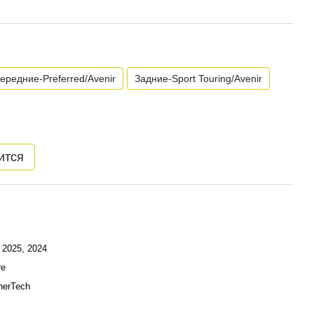
ередние-Preferred/Avenir
Задние-Sport Touring/Avenir
ится
 2025, 2024
re
herTech