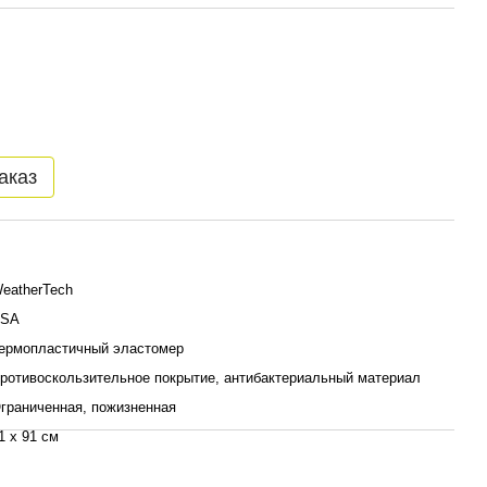
аказ
eatherTech
SA
ермопластичный эластомер
ротивоскользительное покрытие, антибактериальный материал
граниченная, пожизненная
1 x 91 см