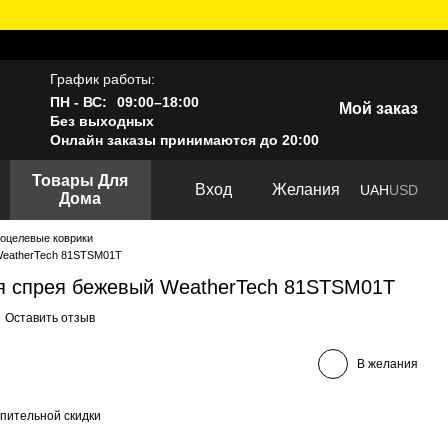
График работы:
ПН - ВС:
09:00–18:00
Мой заказ
Без выходных
Онлайн заказы принимаются до 20:00
Товары Для
Вход
Желания
UAH
USD
Дома
оцелевые коврики
WeatherTech 81STSM01T
я спрея бежевый WeatherTech 81STSM01T
Оставить отзыв
В желания
пительной скидки