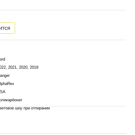
ится
ord
022, 2021, 2020, 2019
anger
lphaRex
SA
оликарбонат
ветовое шоу при отпирании