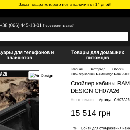
Заказ товара которого нет в наличии от 14 дней!
+38 (066) 445-13-01
Перезвонить вам?
суары для телефонов и
Товары для домашних
планшетов
питомцев
Главная
Экстерьер
Обвесы
Спойлер кабины RAM/Dodge Ram 2500 
Спойлер кабины RAM
DESIGN CH07A26
Нет в наличии
Артикул: CH07A26
15 514 грн
Войти
для отображения нако
%