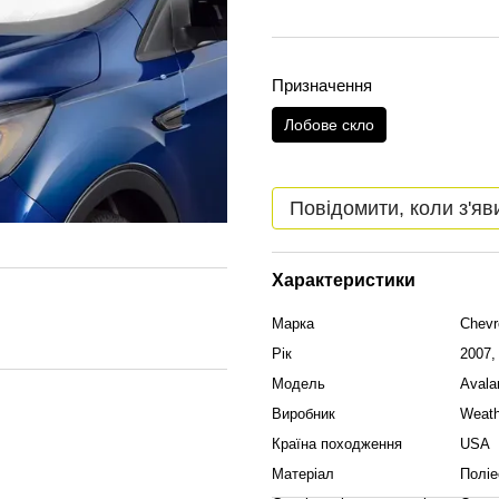
Призначення
Лобове скло
Повідомити, коли з'яв
Характеристики
Марка
Chevr
Рік
2007,
Модель
Avala
Виробник
Weath
Країна походження
USA
Матеріал
Поліе