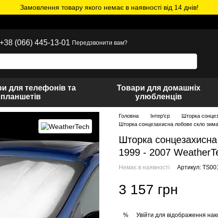
Замовлення товару якого немає в наявності від 14 днів!
+38 (066) 445-13-01
Передзвонити вам?
и для телефонів та
Товари для домашніх
планшетів
улюбленців
Головна
Інтер'єр
Шторка сонце
Шторка сонцезахисна лобове скло зима\
Шторка сонцезахисна 
1999 - 2007 WeatherT
Немає в наявності
Артикул: TS00
3 157 грн
Увійти
для відображення нак
%