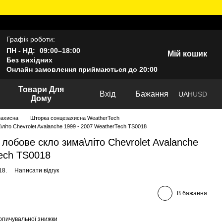
Графік роботи:
ПН - НД:
09:00–18:00
Мій кошик
Без вихідних
Онлайн замовлення приймаються до 20:00
Товари Для
Вхід
Бажання
UAH
USD
Дому
захисна
Шторка сонцезахисна WeatherTech
літо Chevrolet Avalanche 1999 - 2007 WeatherTech TS0018
лобове скло зима\літо Chevrolet Avalanche
ech TS0018
18.
Написати відгук
В бажання
опичувальної знижки