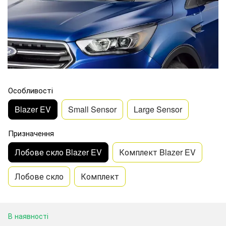
Особливості
Blazer EV
Small Sensor
Large Sensor
Призначення
Лобове скло Blazer EV
Комплект Blazer EV
Лобове скло
Комплект
В наявності