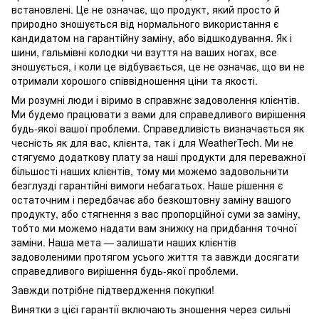
встановлені. Це не означає, що продукт, який просто й
природно зношується від нормального використання є
кандидатом на гарантійну заміну, або відшкодування. Як і
шини, гальмівні колодки чи взуття на ваших ногах, все
зношується, і коли це відбувається, це не означає, що ви не
отримали хорошого співвідношення ціни та якості.
Ми розумні люди і віримо в справжнє задоволення клієнтів.
Ми будемо працювати з вами для справедливого вирішення
будь-якої вашої проблеми. Справедливість визначається як
чесність як для вас, клієнта, так і для WeatherTech. Ми не
стягуємо додаткову плату за наші продукти для переважної
більшості наших клієнтів, тому ми можемо задовольнити
безглузді гарантійні вимоги небагатьох. Наше рішення є
остаточним і передбачає або безкоштовну заміну вашого
продукту, або стягнення з вас пропорційної суми за заміну,
тобто ми можемо надати вам знижку на придбання точної
заміни. Наша мета — залишати наших клієнтів
задоволеними протягом усього життя та завжди досягати
справедливого вирішення будь-якої проблеми.
Завжди потрібне підтвердження покупки!
Винятки з цієї гарантії включають зношення через сильні