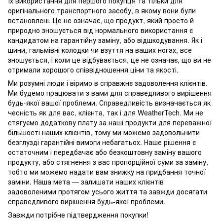
їх використання для першого покупця та тільки для
оригінального транспортного засобу, в якому вони були
встановлені. Це не означає, що продукт, який просто й
природно зношується від нормального використання є
кандидатом на гарантійну заміну, або відшкодування. Як і
шини, гальмівні колодки чи взуття на ваших ногах, все
зношується, і коли це відбувається, це не означає, що ви не
отримали хорошого співвідношення ціни та якості.
Ми розумні люди і віримо в справжнє задоволення клієнтів.
Ми будемо працювати з вами для справедливого вирішення
будь-якої вашої проблеми. Справедливість визначається як
чесність як для вас, клієнта, так і для WeatherTech. Ми не
стягуємо додаткову плату за наші продукти для переважної
більшості наших клієнтів, тому ми можемо задовольнити
безглузді гарантійні вимоги небагатьох. Наше рішення є
остаточним і передбачає або безкоштовну заміну вашого
продукту, або стягнення з вас пропорційної суми за заміну,
тобто ми можемо надати вам знижку на придбання точної
заміни. Наша мета — залишати наших клієнтів
задоволеними протягом усього життя та завжди досягати
справедливого вирішення будь-якої проблеми.
Завжди потрібне підтвердження покупки!