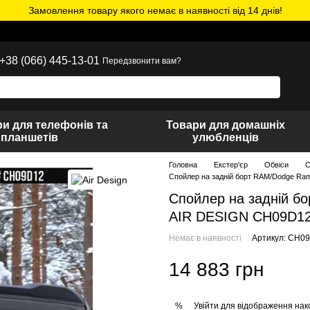
Замовлення товару якого немає в наявності від 14 днів!
+38 (066) 445-13-01
Передзвонити вам?
и для телефонів та
Товари для домашніх
планшетів
улюбленців
Головна
Екстер'єр
Обвіси
С
Спойлер на задній борт RAM/Dodge Ra
Спойлер на задній б
AIR DESIGN CH09D1
Немає в наявності
Артикул: CH0
14 883 грн
Увійти
для відображення нак
%