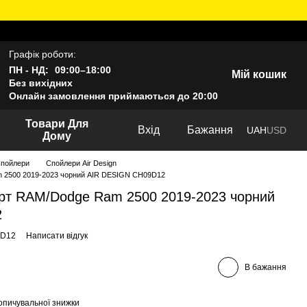
Графік роботи:
ПН - НД:
09:00–18:00
Мій кошик
Без вихідних
Онлайн замовлення приймаються до 20:00
Товари Для
Вхід
Бажання
UAH
USD
Дому
пойлери
Спойлери Air Design
m 2500 2019-2023 чорний AIR DESIGN CH09D12
орт RAM/Dodge Ram 2500 2019-2023 чорний
2
9D12
Написати відгук
В бажання
опичувальної знижки