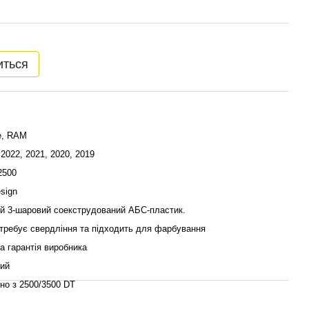
иться
e, RAM
 2022, 2021, 2020, 2019
2500
esign
й 3-шаровий соекструдований АБС-пластик.
требує свердління та підходить для фарбування
на гарантія виробника
ий
но з 2500/3500 DT