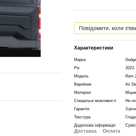
Повідомити, коли з'яв
Характеристики
Марка
Dodg
Рік
2023,
Модель
Ram 
Виробник
Air D
Матеріал
Міцни
Спеціальні можливості
Не по
Гарантія
3-річ
Текстура
Гладк
Додаткова інформація
Суміс
Доставка
Оплата