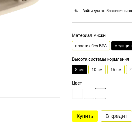
Войти
для отображения нако
%
Материал миски
пластик без BPA
медицин
Высота системы кормления
8 см
10 см
15 см
2
Цвет
Купить
В кредит