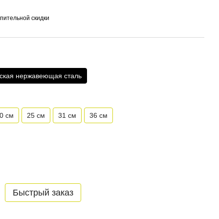
пительной скидки
ская нержавеющая сталь
0 см
25 см
31 см
36 см
Быстрый заказ