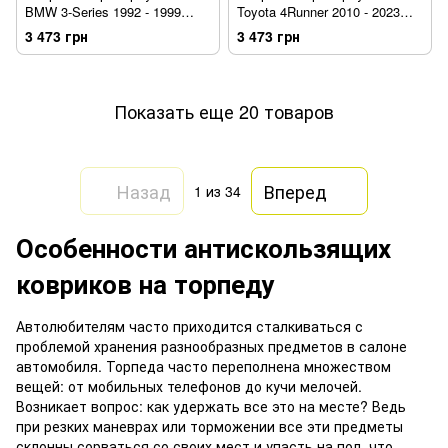
BMW 3-Series 1992 - 1999
Toyota 4Runner 2010 - 2023
Coupe Wellvisors 3-886BM036
Wellvisors 3-886TY030
3 473 грн
3 473 грн
Показать еще 20 товаров
Назад
Вперед
1
из 34
Особенности антискользящих
ковриков на торпеду
Автолюбителям часто приходится сталкиваться с
проблемой хранения разнообразных предметов в салоне
автомобиля. Торпеда часто переполнена множеством
вещей: от мобильных телефонов до кучи мелочей.
Возникает вопрос: как удержать все это на месте? Ведь
при резких маневрах или торможении все эти предметы
склонны сорваться со своих мест и упасть на пол, что