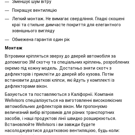
Зменшує шум вітру
Покращує вентиляцію
Легкий монтаж. Не вимагає свердління. Гладкі скошені
краї та стильне димчасте покриття для елегантного
зовнішнього вигляду
Обмежена гарантія один рік
Монтаж
Вітровики кріпляться зверху до дверей автомобіля за
допомогою 3М скотчу та спеціальних кріплень, розроблених
окремо під кожну модель. Достатньо зняти скотч з
дефлекторів і приклеїти до дверей або кузова. Потім
встановити додаткові кліпси, які йдуть у комплекті із
дефлекторами вікон.
Базуються та поставляються з Каліфорнії. Компанія
Wellvisors спеціалізується на виготовленні високоякісних
автомобільних дефлекторів вікон. Ми пропонуємо
величезний вибір вітровиків для різних транспортних
засобів, і наші продуктові лінії швидко розширюються.
Встановлюйте Wellvisors і ви завжди будете
насолоджуватися додатковою вентиляцією, будь-коли: