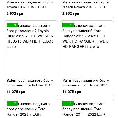
Ущільнювач заднього борту
Ущільнювач заднього борту
Toyota Hilux 2015 + EGR
Nissan Navara 2015 + EGR
WDKHILUX15
WDKNAVARA16
2 932 грн
2 932 грн
3
3
1
Ущільнювач заднього борту
Ущільнювач заднього борту
посилений Toyota Hilux 2015 +
посилений Ford Ranger 2011 -
EGR WDK-HD-HILUX15
2022 EGR WDK-HD-
11 275 грн
11 275 грн
RANGER11
3
3