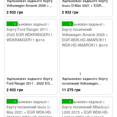
Ущільнювач заднього борту
Ущільнювач заднього борту
Volkswagen Amarok 2009 +
Isuzu D-Max 2021 + EGR
EGR WDKAMAROK11
WDKDMAX21
2 932 грн
2 932 грн
3
3
1
Ущільнювач заднього борту
Ущільнювач заднього борту
Ford Ranger 2011 - 2022 EGR
посилений Volkswagen
WDKRANGER11
Amarok 2009 + EGR WDK-HD-
2 932 грн
11 275 грн
AMAROK11
3
3