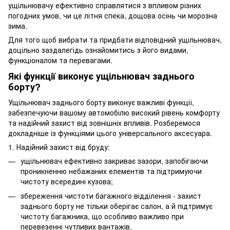
ущільнювачу ефективно справлятися з впливом різних
погодних умов, чи це літня спека, дощова осінь чи морозна
зима.
Для того щоб вибрати та придбати відповідний ущільнювач,
доцільно заздалегідь ознайомитись з його видами,
функціоналом та перевагами.
Які функції виконує ущільнювач заднього
борту?
Ущільнювач заднього борту виконує важливі функції,
забезпечуючи вашому автомобілю високий рівень комфорту
та надійний захист від зовнішніх впливів. Розберемося
докладніше із функціями цього універсального аксесуара.
1. Надійний захист від бруду:
ущільнювач ефективно закриває зазори, запобігаючи
проникненню небажаних елементів та підтримуючи
чистоту всередині кузова;
збереження чистоти багажного відділення - захист
заднього борту не тільки оберігає салон, а й підтримує
чистоту багажника, що особливо важливо при
перевезенні чутливих вантажів.