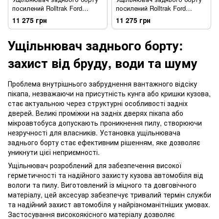
посилений Rolltrak Ford
посилений Rolltrak Ford
Ranger 2023 + DoubleCab EGR
Ranger 2023 + DoubleCab EGR
11 275 грн
11 275 грн
WDKHD-RANGER23
WDKHD-AMAROK23-RT
Ущільнювач заднього борту:
захист від бруду, води та шуму
Проблема внутрішнього забруднення вантажного відсіку
пікапа, незважаючи на присутність кунга або кришки кузова,
стає актуальною через структурні особливості задніх
дверей. Великі проміжки на задніх дверях пікапа або
мікроавтобуса допускають проникнення пилу, створюючи
незручності для власників. Установка ущільнювача
заднього борту стає ефективним рішенням, яке дозволяє
уникнути цієї неприємності.
Ущільнювач розроблений для забезпечення високої
герметичності та надійного захисту кузова автомобіля від
вологи та пилу. Виготовлений із міцного та довговічного
матеріалу, цей аксесуар забезпечує тривалий термін служби
та надійний захист автомобіля у найрізноманітніших умовах.
Застосування високоякісного матеріалу дозволяє