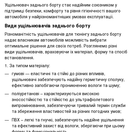
Ущільнювач заднього борту стає надійним союзником у
підтримці безпеки, комфорту та рівня гігієнічності вашого
автомобіля у найрізноманітніших умовах експлуатації.
Види ущільнювачів заднього борту
Різноманітність ущільнювачів для тюнінгу заднього борту
надає власникам автомобілів можливість вибрати
оптимальне рішення для своїх потреб. Розглянемо різні
види ущільнювачів, враховуючи їх матеріал, форму та спосіб
встановлення.
1. За типом матеріалу:
гумові — еластичні та стійкі до різних впливів,
ущільнювачі забезпечують надійну герметичну сполуку,
ефективно запобігаючи проникненню вологи та шуму;
поліуретанові – характеризуються високою
зносостійкістю та стійкістю до ультрафіолетового
випромінювання, забезпечуючи тривалий термін служби
та збереження властивостей за різних погодних умов;
ПВХ – легкі та гнучкі, забезпечують надійне ущільнення
та ефективний захист від вологи, зберігаючи при цьому
форму та функціональність.