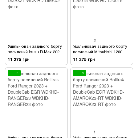
2
Ущільнювач заднього борту
Ущільнювач заднього борту
посилений Isuzu D-Max 2021
посилений Mitsubishi L200
+ EGR WDK-HD-DMAX21
2015 + EGR WDK-HD-L20015
11 275 грн
11 275 грн
3
3
1
Ущільнювач заднього борту
Ущільнювач заднього борту