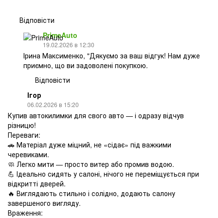
Відповісти
PrimeAuto
19.02.2026 в 12:30
Ірина Максименко, "Дякуємо за ваш відгук! Нам дуже
приємно, що ви задоволені покупкою.
Відповісти
Ігор
06.02.2026 в 15:20
Купив автокилимки для свого авто — і одразу відчув
різницю!
Переваги:
🚗 Матеріал дуже міцний, не «сідає» під важкими
черевиками.
🧼 Легко мити — просто витер або промив водою.
💪 Ідеально сидять у салоні, нічого не переміщується при
відкритті дверей.
🔥 Виглядають стильно і солідно, додають салону
завершеного вигляду.
Враження: