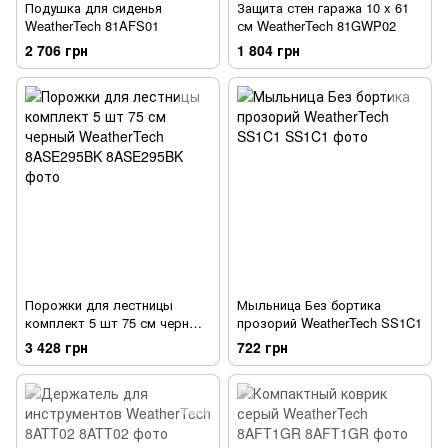
Подушка для сиденья
Защита стен гаража 10 x 61
WeatherTech 81AFS01
см WeatherTech 81GWP02
2 706 грн
1 804 грн
Порожки для лестницы
Мыльница Без бортика
комплект 5 шт 75 см черный
прозорий WeatherTech SS1C1
WeatherTech 8ASE295BK
3 428 грн
722 грн