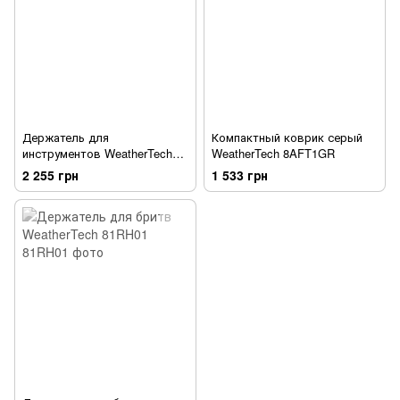
Держатель для
Компактный коврик серый
инструментов WeatherTech
WeatherTech 8AFT1GR
8ATT02
2 255 грн
1 533 грн