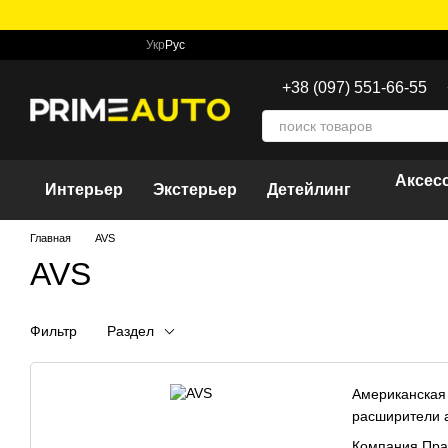
Перейти к основному контенту
Укр
Рус
+38 (097) 551-66-55
Аксес
Интерьер
Экстерьер
Детейлинг
Главная
AVS
AVS
Фильтр
Раздел
Американская 
расширители а
Компания Пра