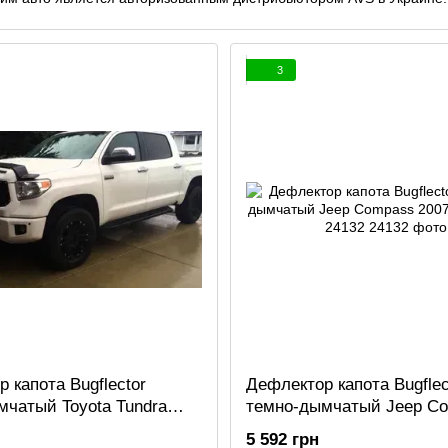
3
 капота Bugflector
Дефлектор капота Bugflect
мчатый Toyota Tundra
темно-дымчатый Jeep C
21 AVS 23094
2007 - 2010 AVS 24132
5 592 грн