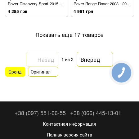
Rover Discovery Sport 2015 -
Rover Range Rover 2003 - 2012
2019 Land Rover (Оригинал)
Land Rover (Оригинал)
4 285 грн
4 961 грн
VPLCP0204
CAT500070PMA
Показать еще 17 товаров
Назад
Вперед
1
из 2
Бренд
Оригинал
+38 (097) 551-66-55
+38 (066) 445-13-01
Контактная информация
Полная версия сайта