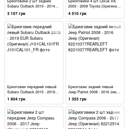
Бризговики 2 шт задние
Бризговики 4 шт Lexus RX
Subaru Outback 2010 - 2014
2003 - 2009 Toyota (Оригинал)
EUR Subaru (Оригинал)
841448820
3 157 грн
4 510 грн
J1010AJ024
Бризговик передний левый
Бризговик задний левый
Subaru Outback 2015 - 2019
Jeep Patriot 2008 - 2016 Jeep
EUR Subaru (Оригинал)
(Оригинал)
1 804 грн
1 353 грн
J101CAL101FR
82210377REARLEFT