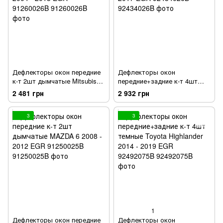
Дефлекторы окон передние
Дефлекторы окон
к-т 2шт дымчатые Mitsubishi
передние+задние к-т 4шт
Colt 2004 - 2013 EGR
темные Honda CRV 2012 -
2 481 грн
2 932 грн
91260026B
2017 EGR 92434026B
3
3
1
Дефлекторы окон передние
Дефлекторы окон