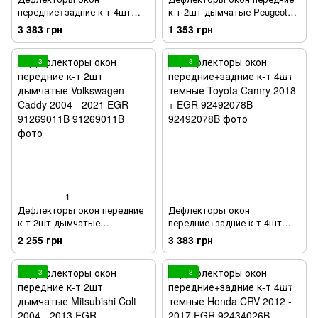
передние+задние к-т 4шт
к-т 2шт дымчатые Peugeot
темные Mitsubishi ASX 2011 -
Boxer 1994 - 2006 EGR
3 383 грн
1 353 грн
2018 EGR 92460033B
91268015B
3
3
1
Дефлекторы окон передние
Дефлекторы окон
к-т 2шт дымчатые
передние+задние к-т 4шт
Volkswagen Caddy 2004 - 2021
темные Toyota Camry 2018 +
2 255 грн
3 383 грн
EGR 91269011B
EGR 92492078B
3
3