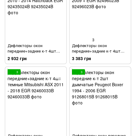
3
Дефлекторы окон
Дефлекторы окон
передние+задние к-т 4шт
передние+задние к-т 4шт
темные Hyundai Accent 2010 -
темные Volkswagen Amarok
2 932 грн
3 383 грн
2014 Hatchback EGR
2009 + EGR 92496023B
92435024B
3
3
Дефлекторы окон
Дефлекторы окон передние