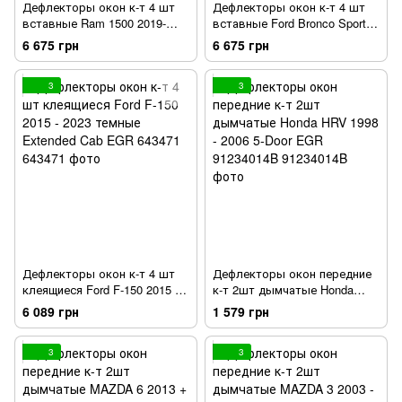
Дефлекторы окон к-т 4 шт
Дефлекторы окон к-т 4 шт
вставные Ram 1500 2019-
вставные Ford Bronco Sport
2026 темные матовые Crew
2021 - 2024 темные матовые
6 675 грн
6 675 грн
Cab EGR 572955
EGR 573565
3
3
Дефлекторы окон к-т 4 шт
Дефлекторы окон передние
клеящиеся Ford F-150 2015 -
к-т 2шт дымчатые Honda
2023 темные Extended Cab
HRV 1998 - 2006 5-Door EGR
6 089 грн
1 579 грн
EGR 643471
91234014B
3
3