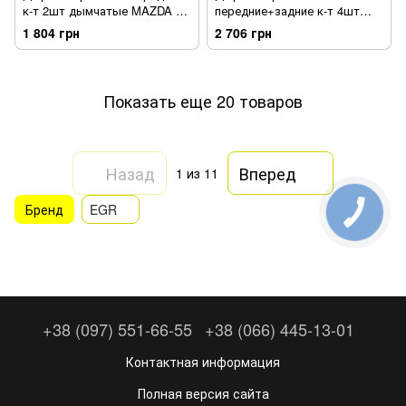
к-т 2шт дымчатые MAZDA 6
передние+задние к-т 4шт
2008 - 2012 EGR 91250025B
темные Toyota Highlander 2014
1 804 грн
2 706 грн
- 2019 EGR 92492075B
Показать еще 20 товаров
Назад
Вперед
1
из 11
Бренд
EGR
+38 (097) 551-66-55
+38 (066) 445-13-01
Контактная информация
Полная версия сайта