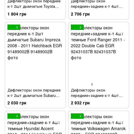
Дефлекторы окон передние
Дефлекторы окон
к-т 2шт дымчатые Toyota
передние+задние к-т 4шт
Auris 2007 - 2013 3-Door EGR
темные Peugeot 308 2007 -
1 804 грн
2 706 грн
91292061B
2014 EGR 92468017B
3
3
1
Дефлекторы окон передние
Дефлекторы окон
к-т 2шт дымчатые Subaru
передние+задние к-т 4шт
Impreza 2008 - 2011 Hatchback
темные Ford Ranger 2011 -
2 030 грн
2 932 грн
EGR 91489002B
2022 Double Cab EGR
92431037B
3
3