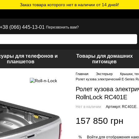
Заказ товара которого нет в наличии от 14 дней!
+38 (066) 445-13-01
Перезвонить вам?
суары для телефонов и
Товары для домашних
планшетов
питомцев
Главная
Экстерьер
Крышки, те
Ролет кузова электрический E-Series 
Ролет кузова электри
RollnLock RC401E
Нет в наличии
Артикул: RC401E.
157 850 грн
Войти
для отображения нако
%