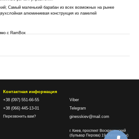
кий; Самый маленький барабан из всех возможных на рынке
Двухслойная алюминиевая конструкция из ламелей
имо с RamBox
Контактная информация
+38 (097) 551-66-55
Viber
+38 (066) 445-13-01
Telegram
ginesskiev@mail.com
Перезвонить вам?
г. Киев, проспект Воскресенский
(бульвар Перова) 19 (Авторынок)