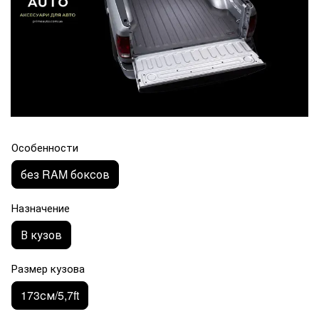
Особенности
без RAM боксов
Назначение
В кузов
Размер кузова
173см/5,7ft