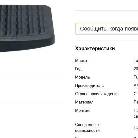
Сообщить, когда появ
Характеристики
Марка
To
Год
20
Модель
Tu
Производитель
A
Страна происхождения
С
Материал
Ра
Монтаж
Пр
с
Специальные
Пр
возможности