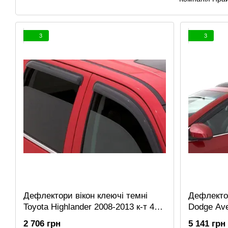
3
3
Дефлектори вікон клеючі темні
Дефлектор
Toyota Highlander 2008-2013 к-т 4
Dodge Ave
шт AVS 94063
AVS 9406
2 706 грн
5 141 грн