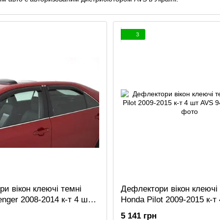
3
и вікон клеючі темні
Дефлектори вікон клеючі 
nger 2008-2014 к-т 4 шт
Honda Pilot 2009-2015 к-т
5
94084
5 141 грн