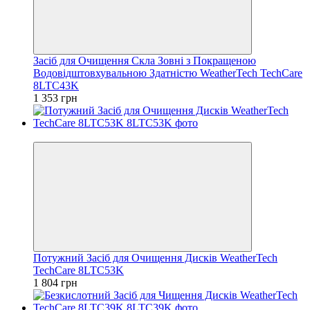
Засіб для Очищення Скла Зовні з Покращеною
Водовідштовхувальною Здатністю WeatherTech TechCare
8LTC43K
1 353 грн
Відео
Потужний Засіб для Очищення Дисків WeatherTech
TechCare 8LTC53K
1 804 грн