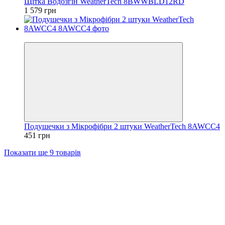
Щітка Водозгін WeatherTech 8BWWBLD12RD
1 579 грн
Відео
Подушечки з Мікрофібри 2 штуки WeatherTech 8AWCC4
451 грн
Показати ще 9 товарів