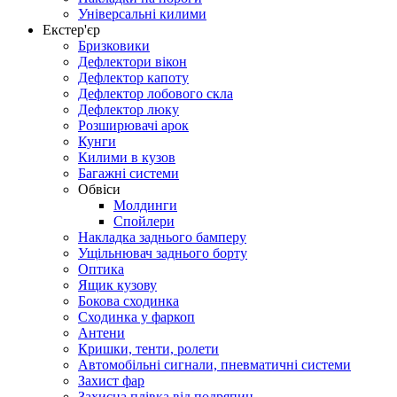
Універсальні килими
Екстер'єр
Бризковики
Дефлектори вікон
Дефлектор капоту
Дефлектор лобового скла
Дефлектор люку
Розширювачі арок
Кунги
Килими в кузов
Багажні системи
Обвіси
Молдинги
Спойлери
Накладка заднього бамперу
Ущільнювач заднього борту
Оптика
Ящик кузову
Бокова сходинка
Сходинка у фаркоп
Антени
Кришки, тенти, ролети
Автомобільні сигнали, пневматичні системи
Захист фар
Захисна плівка від подряпин