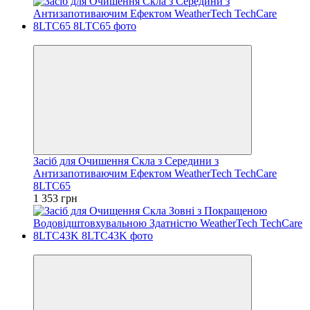
Відео
Засіб для Очишення Скла з Середини з
Антизапотиваючим Ефектом WeatherTech TechCare
8LTC65
1 353 грн
Відео