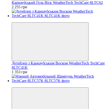
Карнаубський Гель Віск WeatherTech TechCare 8LTC62
2 255 грн
Відео
Детейлер з Карнаубським Воском WeatherTech TechCare
8LTC41K
1 353 грн
Відео