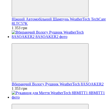
Ніжний Автомобільний Шампунь WeatherTech TechCare
8LTC57K
1 353 грн
Відео
Вбираючий Вологу Рушник WeatherTech 8ASOAKER2
1 353 грн
Відео