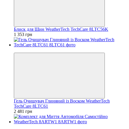
Блиск для Шин WeatherTech TechCare 8LTC56K
1 353 грн
Відео
Гель Очищувач Глиняний із Воском WeatherTech
TechCare 8LTC61
2 481 грн
Відео