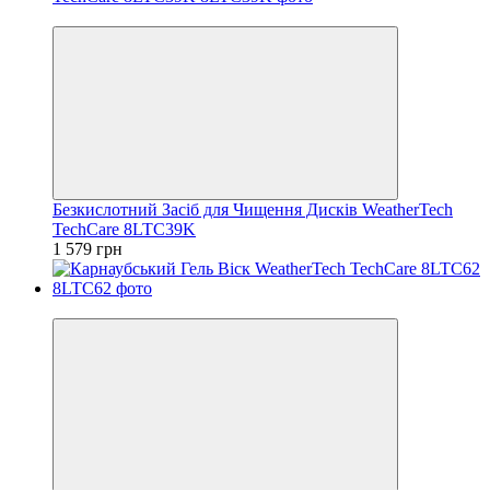
Відео
Безкислотний Засіб для Чищення Дисків WeatherTech
TechCare 8LTC39K
1 579 грн
Відео