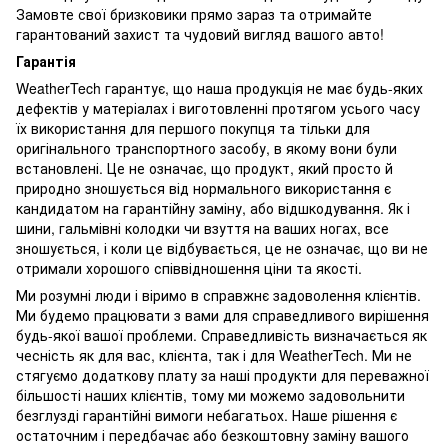
Замовте свої бризковики прямо зараз та отримайте
гарантований захист та чудовий вигляд вашого авто!
Гарантія
WeatherTech гарантує, що наша продукція не має будь-яких
дефектів у матеріалах і виготовленні протягом усього часу
їх використання для першого покупця та тільки для
оригінального транспортного засобу, в якому вони були
встановлені. Це не означає, що продукт, який просто й
природно зношується від нормального використання є
кандидатом на гарантійну заміну, або відшкодування. Як і
шини, гальмівні колодки чи взуття на ваших ногах, все
зношується, і коли це відбувається, це не означає, що ви не
отримали хорошого співвідношення ціни та якості.
Ми розумні люди і віримо в справжнє задоволення клієнтів.
Ми будемо працювати з вами для справедливого вирішення
будь-якої вашої проблеми. Справедливість визначається як
чесність як для вас, клієнта, так і для WeatherTech. Ми не
стягуємо додаткову плату за наші продукти для переважної
більшості наших клієнтів, тому ми можемо задовольнити
безглузді гарантійні вимоги небагатьох. Наше рішення є
остаточним і передбачає або безкоштовну заміну вашого