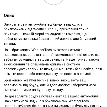
Опис
Захистіть свій автомобіль від бруду з під коліс з
бризковиками від WeatherTech! Ці бризковики точно
притаманні кожній марці та моделі автомобіля, що
забезпечує не тільки бездоганний захист, але й чудовий
вигляд.
Наші бризковики WeatherTech виготовляються з
високоякісної, запатентованої термопластичної смоли, яка
забезпечує міцність та довговічність. Наше точне лазерне
вимірювання та спеціальна кріпильна система
забезпечують легкий та швидкий монтаж - без необхідності
знімати колеса або свердлити кузов вашого автомобіля.
Бризковики WeatherTech не тільки захищають ваш
автомобіль від бруду, але й допомагають зберігати його
чистим та сухим на будь-яку погоду.
Не дозволяйте бруду зіпсувати вигляд вашого автомобіля!
Захистіть його надійно з бризковиками WeatherTech і
насолоджуйтеся бездоганним виглядом на будь-яку погоду.