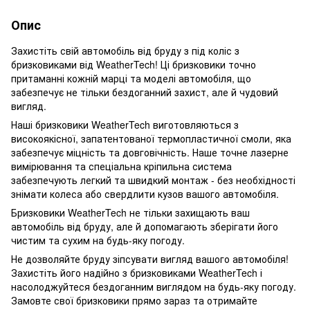
Опис
Захистіть свій автомобіль від бруду з під коліс з
бризковиками від WeatherTech! Ці бризковики точно
притаманні кожній марці та моделі автомобіля, що
забезпечує не тільки бездоганний захист, але й чудовий
вигляд.
Наші бризковики WeatherTech виготовляються з
високоякісної, запатентованої термопластичної смоли, яка
забезпечує міцність та довговічність. Наше точне лазерне
вимірювання та спеціальна кріпильна система
забезпечують легкий та швидкий монтаж - без необхідності
знімати колеса або свердлити кузов вашого автомобіля.
Бризковики WeatherTech не тільки захищають ваш
автомобіль від бруду, але й допомагають зберігати його
чистим та сухим на будь-яку погоду.
Не дозволяйте бруду зіпсувати вигляд вашого автомобіля!
Захистіть його надійно з бризковиками WeatherTech і
насолоджуйтеся бездоганним виглядом на будь-яку погоду.
Замовте свої бризковики прямо зараз та отримайте