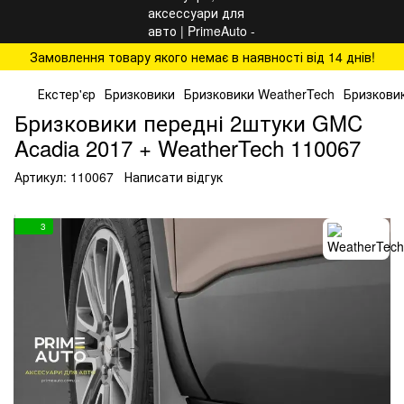
Замовлення товару якого немає в наявності від 14 днів!
Екстер'єр
Бризковики
Бризковики WeatherTech
Бризковик
Бризковики передні 2штуки GMC
Acadia 2017 + WeatherTech 110067
Артикул:
110067
Написати відгук
3