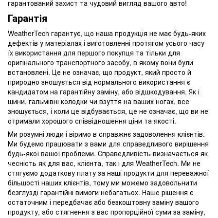
гарантований захист та чудовий вигляд вашого авто!
Гарантія
WeatherTech гарантує, що наша продукція не має будь-яких
дефектів у матеріалах і виготовленні протягом усього часу
їх використання для першого покупця та тільки для
оригінального транспортного засобу, в якому вони були
встановлені. Це не означає, що продукт, який просто й
природно зношується від нормального використання є
кандидатом на гарантійну заміну, або відшкодування. Як і
шини, гальмівні колодки чи взуття на ваших ногах, все
зношується, і коли це відбувається, це не означає, що ви не
отримали хорошого співвідношення ціни та якості.
Ми розумні люди і віримо в справжнє задоволення клієнтів.
Ми будемо працювати з вами для справедливого вирішення
будь-якої вашої проблеми. Справедливість визначається як
чесність як для вас, клієнта, так і для WeatherTech. Ми не
стягуємо додаткову плату за наші продукти для переважної
більшості наших клієнтів, тому ми можемо задовольнити
безглузді гарантійні вимоги небагатьох. Наше рішення є
остаточним і передбачає або безкоштовну заміну вашого
продукту, або стягнення з вас пропорційної суми за заміну,