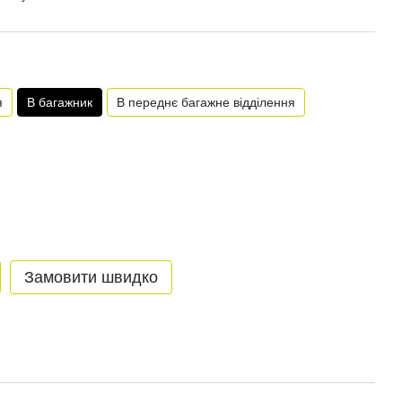
я
В багажник
В переднє багажне відділення
Замовити швидко