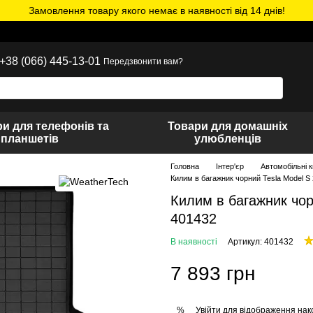
Замовлення товару якого немає в наявності від 14 днів!
+38 (066) 445-13-01
Передзвонити вам?
и для телефонів та
Товари для домашніх
планшетів
улюбленців
Головна
Інтер'єр
Автомобільні 
Килим в багажник чорний Tesla Model S
Килим в багажник чор
401432
В наявності
Артикул: 401432
7 893 грн
Увійти
для відображення нак
%