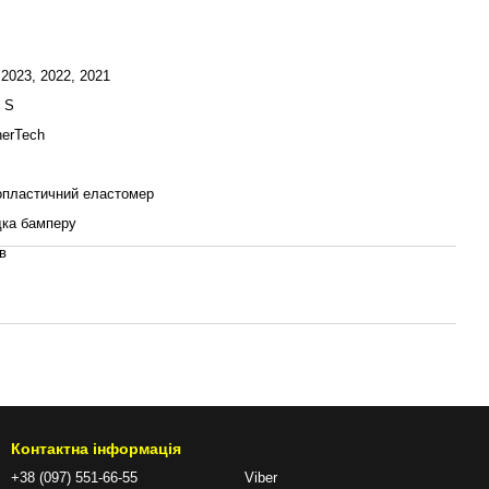
 2023, 2022, 2021
 S
erTech
опластичний еластомер
ка бамперу
ів
Контактна інформація
+38 (097) 551-66-55
Viber