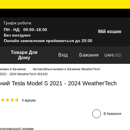
Графік роботи:
ПН - НД:
09:00–18:00
Мій кошик
Без вихідних
Онлайн замовлення приймаються до 20:00
Товари Для
Вхід
Бажання
UAH
USD
Дому
килими в багажник
Автомобільні килими в багажник WeatherTech
 2021 - 2024 WeatherTech 401432
ний Tesla Model S 2021 - 2024 WeatherTech
4 відгуки
В бажання
опичувальної знижки