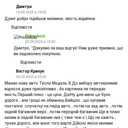
Дмитро
19.09.2025 в 19:06
Дуже добре підійшов килимок, якість відмінна
Відповісти
PrimeAuto
22.09.2025 в 16:23
Дмитро, "Дякуємо за ваш відгук! Нам дуже приємно, що
ви задоволені покупкою.
Відповісти
Віктор Крикун
05.05.2025 в 23:05
Маємо нове авто Тесла Модель Х.До вибору автокилимів
віднісся дуже прискіпливо , бо картинка не передає
якість.Перший плюс - це ціна .Да!Ну для мене це було
дорого , але гроші не обманеш.Вийшло , що купував
поетапно :спочатку на перід авто , потім на зад авто , потім
задній багажник верх , потім передній багажник.Ще в плані
килим в задній багажник низ ( таке теж є ).Що не кажіть ,
трохи дорого, але воно того варте.Дійсно якісні килими