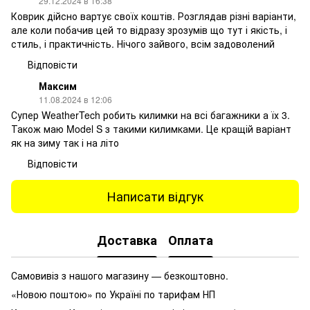
29.12.2024 в 16:38
Коврик дійсно вартує своїх коштів. Розглядав різні варіанти,
але коли побачив цей то відразу зрозумів що тут і якість, і
стиль, і практичність. Нічого зайвого, всім задоволений
Відповісти
Максим
11.08.2024 в 12:06
Супер WeatherTech робить килимки на всі багажники а їх 3.
Також маю Model S з такими килимками. Це кращій варіант
як на зиму так і на літо
Відповісти
Написати відгук
Доставка
Оплата
Самовивіз з нашого магазину — безкоштовно.
«Новою поштою» по Україні по тарифам НП