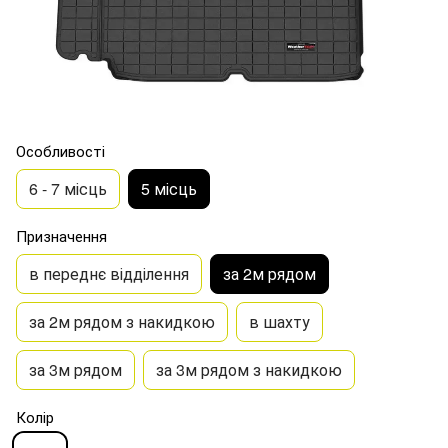
Особливості
6 - 7 місць
5 місць
Призначення
в переднє відділення
за 2м рядом
за 2м рядом з накидкою
в шахту
за 3м рядом
за 3м рядом з накидкою
Колір