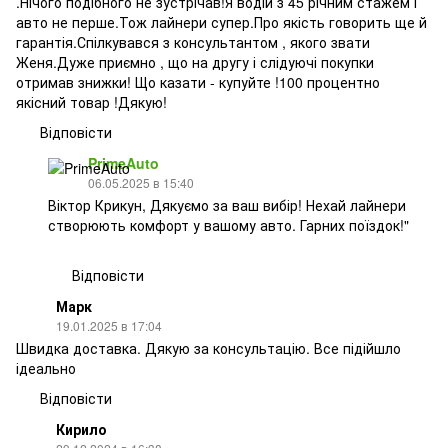
.Нічого подібного не зустрічав!Я водій з 45 річним стажем і
авто не перше.Тож лайнери супер.Про якість говорить ще й
гарантія.Спілкувався з консультантом , якого звати
Женя.Дуже приємно , що на другу і слідуючі покупки
отримав знижки! Що казати - купуйте !100 процентно
якісний товар !Дякую!
Відповісти
PrimeAuto
06.05.2025 в 15:40
Віктор Крикун, Дякуємо за ваш вибір! Нехай лайнери
створюють комфорт у вашому авто. Гарних поїздок!"
Відповісти
Марк
19.01.2025 в 17:04
Швидка доставка. Дякую за консультацію. Все підійшло
ідеально
Відповісти
Кирило