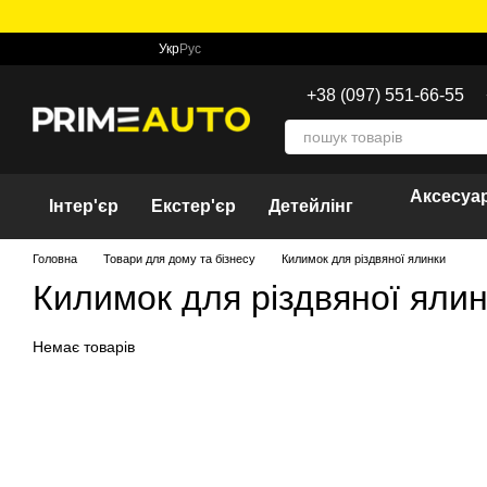
Перейти до основного контенту
Укр
Рус
+38 (097) 551-66-55
Аксесуар
Інтер'єр
Екстер'єр
Детейлінг
Головна
Товари для дому та бізнесу
Килимок для різдвяної ялинки
Килимок для різдвяної яли
Немає товарів