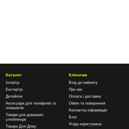
Каталог
Клієнтам
Інтер'єр
Вхід до кабінету
Екстер'єр
Про нас
Детейлінг
Оплата і доставка
Аксесуари для телефонів та
Обмін та повернення
планшетів
Контактна інформація
Товари для домашніх
Блог
улюбленців
Угода користувача
Товари Для Дому