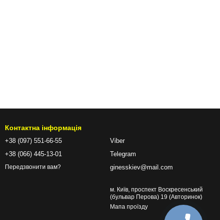
Контактна інформація
+38 (097) 551-66-55
Viber
+38 (066) 445-13-01
Telegram
ginesskiev@mail.com
Передзвонити вам?
м. Київ, проспект Воскресенський
(бульвар Перова) 19 (Авторинок)
Мапа проїзду