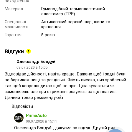
походження
Матеріал
Гумоподібний термопластичний
еластомер (TРE)
Спеціальні
Антиковзкий верхній шар, шипи та
можливості
кріплення
Гарантія
5 років
Відгуки
1
Олександр Бовдуй
09.07.2026 в 15:05
Відповідає дійсності, навіть краще. Бажано щоб і задні були
по бортикам вищі та роздільні. Якість висока, низ зроблений
так щоб ковролін дихав щоб не прів. Ціна кусається як
замовляешь але при отриманні розумієш за що платиш.
Данний товар рекомендую👍
Відповісти
PrimeAuto
09.07.2026 в 15:11
Олександр Бовдуй , дякуємо за відгук. Другий ряд