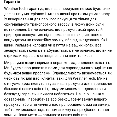
Гарантія
WeatherTech гарантує, що наша продукція не має будь-яких
дефектів у матеріалах і виготовленні протягом усього часу
їх використання для першого покупця та тільки для
оригінального транспортного засобу, в якому вони були
встановлені. Це не означає, що продукт, який просто й
природно зношується від нормального використання є
кандидатом на гарантійну заміну, або відшкодування. Як і
шини, гальмівні колодки чи взуття на ваших ногах, все
зношується, і коли це відбувається, це не означає, що ви не
отримали хорошого співвідношення ціни та якості.
Ми розумні люди і віримо в справжнє задоволення клієнтів.
Ми будемо працювати з вами для справедливого вирішення
будь-якої вашої проблеми. Справедливість визначається як
чесність як для вас, клієнта, так і для WeatherTech. Ми не
стягуємо додаткову плату за наші продукти для переважної
більшості наших клієнтів, тому ми можемо задовольнити
безглузді гарантійні вимоги небагатьох. Наше рішення є
остаточним і передбачає або безкоштовну заміну вашого
продукту, або стягнення з вас пропорційної суми за заміну,
тобто ми можемо надати вам знижку на придбання точної
заміни. Наша мета — залишати наших клієнтів