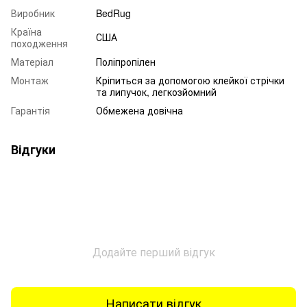
Виробник
BedRug
Країна
США
походження
Матеріал
Поліпропілен
Монтаж
Кріпиться за допомогою клейкої стрічки
та липучок, легкозйомний
Гарантія
Обмежена довічна
Відгуки
Додайте перший відгук
Написати відгук