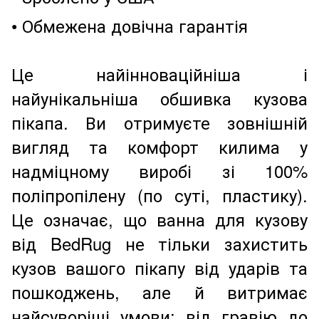
• Обмежена довічна гарантія
Це найінноваційніша і
найунікальніша обшивка кузова
пікапа. Ви отримуєте зовнішній
вигляд та комфорт килима у
надміцному виробі зі 100%
поліпропілену (по суті, пластику).
Це означає, що ванна для кузову
від BedRug не тільки захистить
кузов вашого пікапу від ударів та
пошкоджень, але й витримає
найсуворіші умови: від гравію до