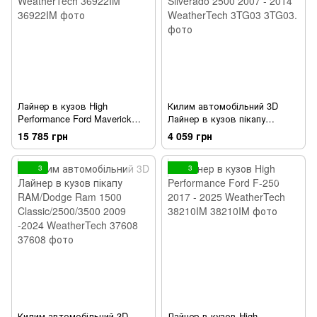
Лайнер в кузов High
Килим автомобільний 3D
Performance Ford Maverick
Лайнер в кузов пікапу
2022 - 2026 чорний
Chevrolet Chevrolet Silverado
15 785 грн
4 059 грн
WeatherTech 36922IM
2500 2007 - 2014 WeatherTech
3TG03
3
3
Килим автомобільний 3D
Лайнер в кузов High