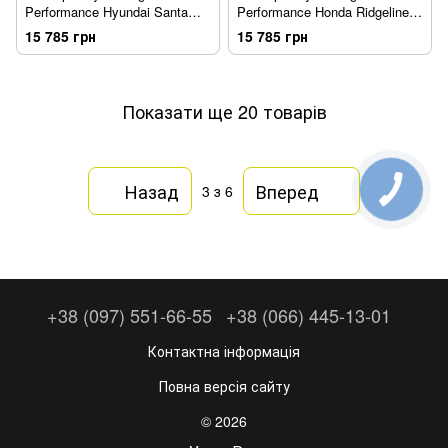
Performance Hyundai Santa
Performance Honda Ridgeline
Cruz 2022 - 2026 WeatherTech
2017 - 2026 WeatherTech
15 785 грн
15 785 грн
36019IM
36925IM
Показати ще 20 товарів
Назад
Вперед
3
з 6
+38 (097) 551-66-55
+38 (066) 445-13-01
Контактна інформація
Повна версія сайту
© 2026