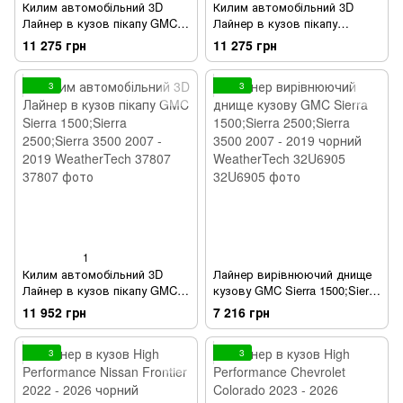
Килим автомобільний 3D
Килим автомобільний 3D
Лайнер в кузов пікапу GMC
Лайнер в кузов пікапу
Canyon 2015 - 2022
Chevrolet Silverado 1500 2019 -
11 275 грн
11 275 грн
WeatherTech 36914
2026 WeatherTech 37006
3
3
1
Килим автомобільний 3D
Лайнер вирівнюючий днище
Лайнер в кузов пікапу GMC
кузову GMC Sierra 1500;Sierra
Sierra 1500;Sierra 2500;Sierra
2500;Sierra 3500 2007 - 2019
11 952 грн
7 216 грн
3500 2007 - 2019 WeatherTech
чорний WeatherTech 32U6905
37807
3
3