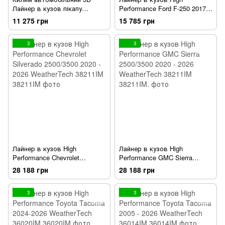
Лайнер в кузов пікапу
Performance Ford F-250 2017 -
RAM/Dodge Ram 1500
2025 WeatherTech 38210IM
11 275 грн
15 785 грн
Classic/2500/3500 2009 -2024
WeatherTech 37608
3
3
Лайнер в кузов High
Лайнер в кузов High
Performance Chevrolet
Performance GMC Sierra
Silverado 2500/3500 2020 -
2500/3500 2020 - 2026
28 188 грн
28 188 грн
2026 WeatherTech 38211IM
WeatherTech 38211IM
3
3