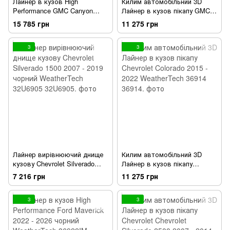
Лайнер в кузов High
Килим автомобільний 3D
Performance GMC Canyon
Лайнер в кузов пікапу GMC
2023 - 2026 чорний
Sierra 1500 2019 - 2026
15 785 грн
11 275 грн
WeatherTech 36923IM
WeatherTech 37006
3
3
Лайнер вирівнюючий днище
Килим автомобільний 3D
кузову Chevrolet Silverado
Лайнер в кузов пікапу
1500 2007 - 2019 чорний
Chevrolet Colorado 2015 - 2022
7 216 грн
11 275 грн
WeatherTech 32U6905
WeatherTech 36914
3
3