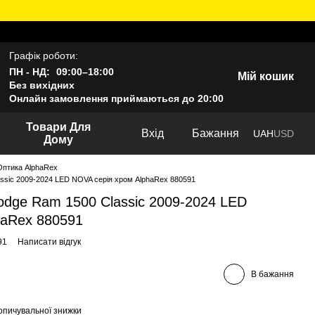
Графік роботи:
ПН - НД:
09:00–18:00
Мій кошик
Без вихідних
Онлайн замовлення приймаються до 20:00
Товари Для
Вхід
Бажання
UAH
USD
Дому
Оптика AlphaRex
ssic 2009-2024 LED NOVA серія хром AlphaRex 880591
dge Ram 1500 Classic 2009-2024 LED
haRex 880591
91
Написати відгук
В бажання
опичувальної знижки