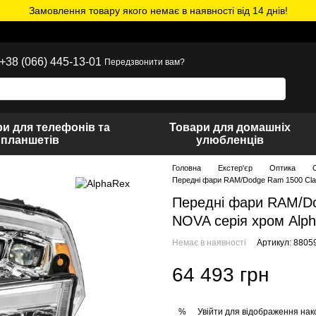
Замовлення товару якого немає в наявності від 14 днів!
+38 (066) 445-13-01
Передзвонити вам?
и для телефонів та
Товари для домашніх
планшетів
улюбленців
Головна
Екстер'єр
Оптика
Передні фари RAM/Dodge Ram 1500 Cla
Передні фари RAM/Do
NOVA серія хром Alp
Немає в наявності
Артикул: 8805
64 493 грн
Увійти
для відображення нак
%