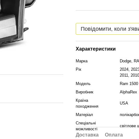
Повідомити, коли з'яв
Характеристики
Марка
Dodge, R
Рік
2024, 2023
2011, 2010
Модель
Ram 1500 
Виробник
AlphaRex
Країна
USA
походження
Матеріал
полікарбо
Спеціальні
світлове 
можливості
Доставка
Оплата