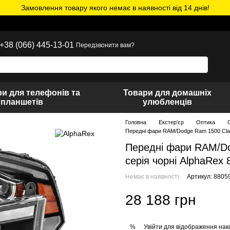
Замовлення товару якого немає в наявності від 14 днів!
+38 (066) 445-13-01
Передзвонити вам?
и для телефонів та
Товари для домашніх
планшетів
улюбленців
Головна
Екстер'єр
Оптика
Передні фари RAM/Dodge Ram 1500 Clas
Передні фари RAM/Do
серія чорні AlphaRex
Немає в наявності
Артикул: 8805
28 188 грн
Увійти
для відображення нак
%