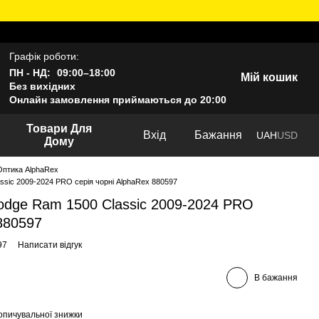
Графік роботи:
ПН - НД:
09:00–18:00
Мій кошик
Без вихідних
Онлайн замовлення приймаються до 20:00
Товари Для
Вхід
Бажання
UAH
USD
Дому
Оптика AlphaRex
sic 2009-2024 PRO серія чорні AlphaRex 880597
dge Ram 1500 Classic 2009-2024 PRO
 880597
97
Написати відгук
В бажання
опичувальної знижки