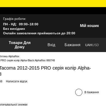
Графік роботи:
ПН - НД:
09:00–18:00
Мій кошик
Без вихідних
Онлайн замовлення приймаються до 20:00
Товари Для
Вхід
Бажання
UAH
USD
Дому
Оптика AlphaRex
PRO серія колір Alpha-Black AlphaRex 880748
Tacoma 2012-2015 PRO серія колір Alpha-
8
48
Написати відгук
В бажання
опичувальної знижки