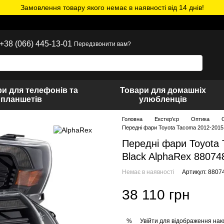
Замовлення товару якого немає в наявності від 14 днів!
+38 (066) 445-13-01
Передзвонити вам?
и для телефонів та
Товари для домашніх
планшетів
улюбленців
Головна
Екстер'єр
Оптика
Передні фари Toyota Tacoma 2012-2015 
Передні фари Toyota 
Black AlphaRex 88074
Немає в наявності
Артикул: 8807
38 110 грн
Увійти
для відображення нак
%