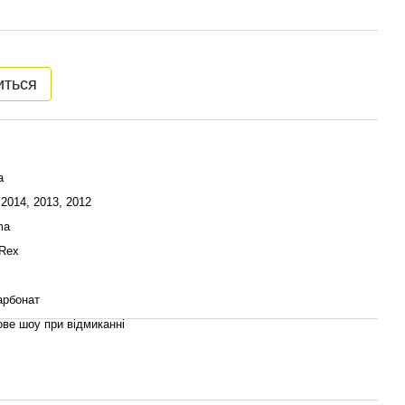
иться
a
 2014, 2013, 2012
ma
Rex
арбонат
ове шоу при відмиканні