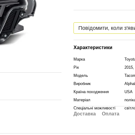
Повідомити, коли з'яв
Характеристики
Марка
Toyot
Рік
2015,
Модель
Taco
Виробник
Alpha
Країна походження
USA
Матеріал
полік
Спеціальні можливості
світл
Доставка
Оплата