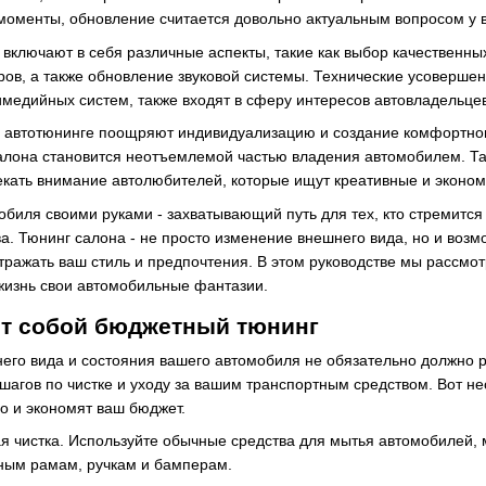
моменты, обновление считается довольно актуальным вопросом у 
 включают в себя различные аспекты, такие как выбор качественны
ов, а также обновление звуковой системы. Технические усовершенс
имедийных систем, также входят в сферу интересов автовладельцев
автотюнинге поощряют индивидуализацию и создание комфортного
алона становится неотъемлемой частью владения автомобилем. Т
кать внимание автолюбителей, которые ищут креативные и эконом
биля своими руками - захватывающий путь для тех, кто стремится
а. Тюнинг салона - не просто изменение внешнего вида, но и возм
отражать ваш стиль и предпочтения. В этом руководстве мы рассмо
 жизнь свои автомобильные фантазии.
ет собой бюджетный тюнинг
го вида и состояния вашего автомобиля не обязательно должно р
шагов по чистке и уходу за вашим транспортным средством. Вот не
но и экономят ваш бюджет.
я чистка. Используйте обычные средства для мытья автомобилей, м
ным рамам, ручкам и бамперам.