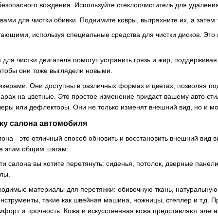
 безопасного вождения. Используйте стеклоочиститель для удаления
вами для чистки обивки. Поднимите ковры, вытряхните их, а зате
тающими, используя специальные средства для чистки дисков. Это
для чистки двигателя помогут устранить грязь и жир, поддерживая
чтобы они тоже выглядели новыми.
тикерами. Они доступны в различных формах и цветах, позволяя п
арах на цветные. Это простое изменение придаст вашему авто сти
леры или дефлекторы. Они не только изменят внешний вид, но и м
жку салона автомобиля
она - это отличный способ обновить и восстановить внешний вид 
те этим общим шагам:
ти салона вы хотите перетянуть: сиденья, потолок, дверные панели
лы.
ходимые материалы для перетяжки: обивочную ткань, натуральную
 инструменты, такие как швейная машина, ножницы, степлер и т.д.
омфорт и прочность. Кожа и искусственная кожа представляют элега