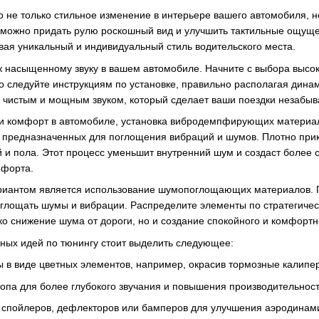
то не только стильное изменение в интерьере вашего автомобиля,
 можно придать рулю роскошный вид и улучшить тактильные ощуще
вая уникальный и индивидуальный стиль водительского места.
ч к насыщенному звуку в вашем автомобиле. Начните с выбора выс
 следуйте инструкциям по установке, правильно располагая динам
 чистым и мощным звуком, который сделает ваши поездки незабы
у и комфорт в автомобиле, установка вибродемпфирующих материал
 предназначенных для поглощения вибраций и шумов. Плотно при
й и пола. Этот процесс уменьшит внутренний шум и создаст более
мфорта.
иантом является использование шумопоглощающих материалов. П
лощать шумы и вибрации. Распределите элементы по стратегически
ко снижение шума от дороги, но и создание спокойного и комфорт
ных идей по тюнингу стоит выделить следующее:
ы в виде цветных элементов, например, окрасив тормозные калипе
опа для более глубокого звучания и повышения производительност
у спойлеров, дефлекторов или бамперов для улучшения аэродинам