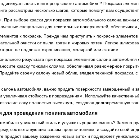
 индивидуальность в интерьер своего автомобиля? Покраска элеме
айте рассмотрим несколько шагов, которые помогут вам осуществит
и. При выборе краски для покраски автомобильного салона важны 
наченные специально для текстильных поверхностей, обеспечивая 
лементов к покраске. Прежде чем приступить к покраске элементо
щательной очистки от пыли, грязи и жировых пятен. Легкое шлифов
которые не подлежат окрашиванию, маляркой или скотчем.
нального результата при покраске элементов салона автомобиля
наносите краску тонкими слоями, обеспечивая равномерное покрыт
ридайте своему салону новый облик, владея техникой покраски,
 салона автомобиля, важно придать поверхности завершенный и з
 и увеличивая стойкость к повреждениям. Используйте качественны
озвольте лаку полностью высохнуть, создавая долговременную з
 для проведения тюнинга автомобиля
томобилю уникальный стиль и улучшить управляемость? Замена рул
орму, соответствующие вашим предпочтениям, и создайте свой инд
е придаст вашему вождению новый виток и подчеркнет уникальност