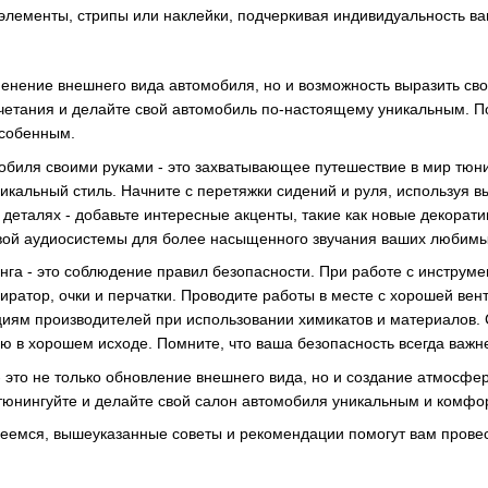
элементы, стрипы или наклейки, подчеркивая индивидуальность в
зменение внешнего вида автомобиля, но и возможность выразить с
четания и делайте свой автомобиль по-настоящему уникальным. По
особенным.
биля своими руками - это захватывающее путешествие в мир тюн
никальный стиль. Начните с перетяжки сидений и руля, используя 
 деталях - добавьте интересные акценты, такие как новые декорат
овой аудиосистемы для более насыщенного звучания ваших любим
нга - это соблюдение правил безопасности. При работе с инструм
иратор, очки и перчатки. Проводите работы в месте с хорошей вен
иям производителей при использовании химикатов и материалов. 
ью в хорошем исходе. Помните, что ваша безопасность всегда важ
- это не только обновление внешнего вида, но и создание атмосфе
 тюнингуйте и делайте свой салон автомобиля уникальным и комфор
еемся, вышеуказанные советы и рекомендации помогут вам прове