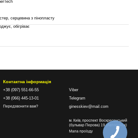
erTech
стер, серцевина з пінопласту
джує, обігріває
Контактна інформація
+38 (097) 551-66-55
Viber
+38 (066) 445-13-01
Telegram
ginesskiev@mail.com
Передзвонити вам?
м. Київ, проспект Воскресенський
(бульвар Перова) 19 (Авторинок)
Мапа проїзду