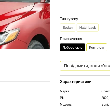
Тип кузову
Sedan
Hatchback
Призначення
Лобове скло
Комплект
Повідомити, коли з'яв
Характеристики
Марка
Chevr
Рік
2020,
Модель
Sonic