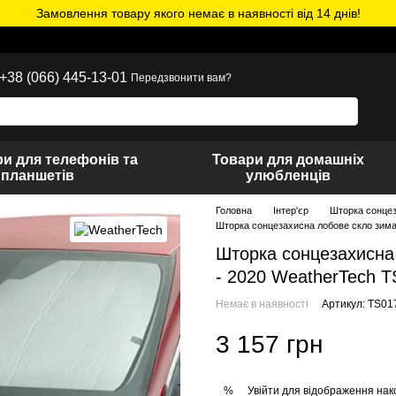
Замовлення товару якого немає в наявності від 14 днів!
+38 (066) 445-13-01
Передзвонити вам?
и для телефонів та
Товари для домашніх
планшетів
улюбленців
Головна
Інтер'єр
Шторка сонце
Шторка сонцезахисна лобове скло зима\
Шторка сонцезахисна 
- 2020 WeatherTech 
Немає в наявності
Артикул: TS01
3 157 грн
Увійти
для відображення нак
%