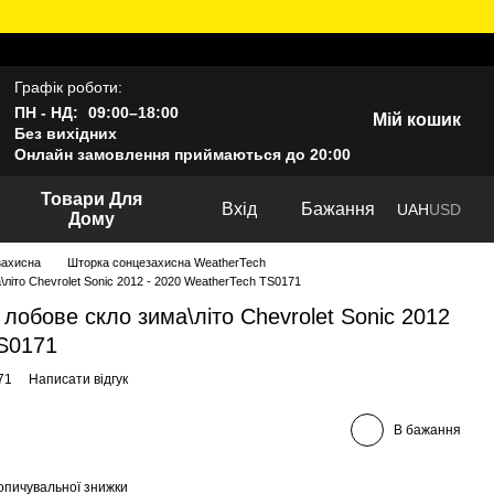
Графік роботи:
ПН - НД:
09:00–18:00
Мій кошик
Без вихідних
Онлайн замовлення приймаються до 20:00
Товари Для
Вхід
Бажання
UAH
USD
Дому
захисна
Шторка сонцезахисна WeatherTech
літо Chevrolet Sonic 2012 - 2020 WeatherTech TS0171
лобове скло зима\літо Chevrolet Sonic 2012
TS0171
71
Написати відгук
В бажання
опичувальної знижки