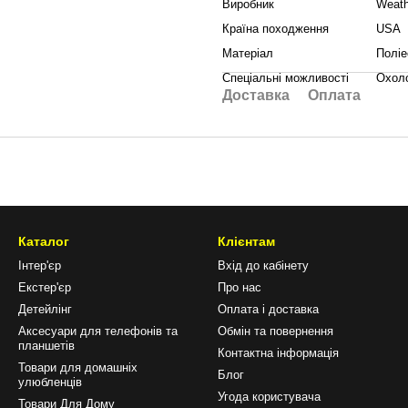
Виробник
Weath
Країна походження
USA
Матеріал
Поліе
Спеціальні можливості
Охоло
Доставка
Оплата
Каталог
Клієнтам
Інтер'єр
Вхід до кабінету
Екстер'єр
Про нас
Детейлінг
Оплата і доставка
Аксесуари для телефонів та
Обмін та повернення
планшетів
Контактна інформація
Товари для домашніх
Блог
улюбленців
Угода користувача
Товари Для Дому