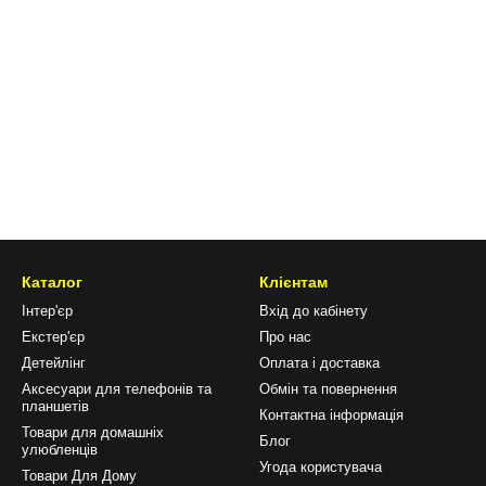
Каталог
Клієнтам
Інтер'єр
Вхід до кабінету
Екстер'єр
Про нас
Детейлінг
Оплата і доставка
Аксесуари для телефонів та
Обмін та повернення
планшетів
Контактна інформація
Товари для домашніх
Блог
улюбленців
Угода користувача
Товари Для Дому