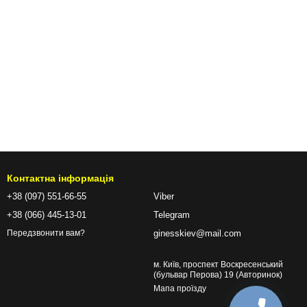
Контактна інформація
+38 (097) 551-66-55
Viber
+38 (066) 445-13-01
Telegram
ginesskiev@mail.com
Передзвонити вам?
м. Київ, проспект Воскресенський
(бульвар Перова) 19 (Авторинок)
Мапа проїзду