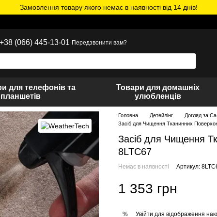
Замовлення товару якого немає в наявності від 14 днів!
+38 (066) 445-13-01
Передзвонити вам?
и для телефонів та
Товари для домашніх
планшетів
улюбленців
Головна
Детейлінг
Догляд за С
Засіб для Чищення Тканинних Поверхо
Засіб для Чищення Т
8LTC67
Немає в наявності
Артикул: 8LTC
1 353 грн
Увійти
для відображення нак
%