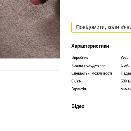
Повідомити, коли з'яв
Характеристики
Виробник
Weath
Країна походження
USA
Спеціальні можливості
Надає
Об'єм
530 м
Гарантія
обмеж
Відео