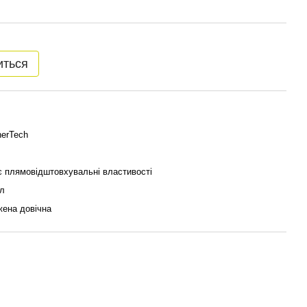
иться
erTech
 плямовідштовхувальні властивості
л
ена довічна