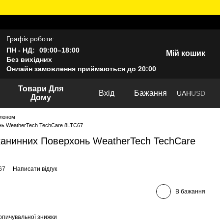
Графік роботи:
ПН - НД:
09:00–18:00
Мій кошик
Без вихідних
Онлайн замовлення приймаються до 20:00
Товари Для
Вхід
Бажання
UAH
USD
Дому
алоном
нь WeatherTech TechCare 8LTC67
канинних Поверхонь WeatherTech TechCare
67
Написати відгук
В бажання
опичувальної знижки