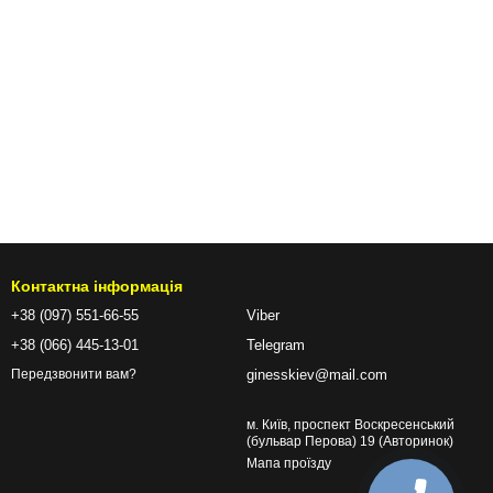
Контактна інформація
+38 (097) 551-66-55
Viber
+38 (066) 445-13-01
Telegram
ginesskiev@mail.com
Передзвонити вам?
м. Київ, проспект Воскресенський
(бульвар Перова) 19 (Авторинок)
Мапа проїзду