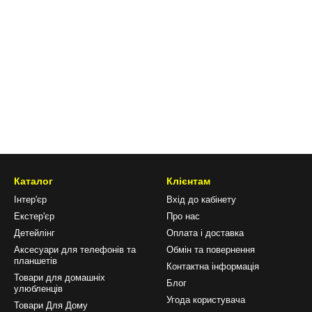
Каталог
Клієнтам
Інтер'єр
Вхід до кабінету
Екстер'єр
Про нас
Детейлінг
Оплата і доставка
Аксесуари для телефонів та
Обмін та повернення
планшетів
Контактна інформація
Товари для домашніх
Блог
улюбленців
Угода користувача
Товари Для Дому