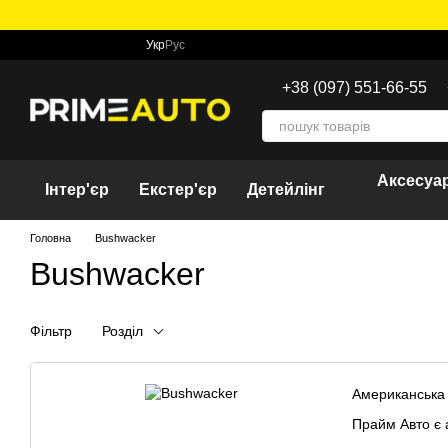
Перейти до основного контенту
Укр
Рус
+38 (097) 551-66-55
Аксесуар
Інтер'єр
Екстер'єр
Детейлінг
Головна
Bushwacker
Bushwacker
Фільтр
Розділ
Американська 
Прайм Авто є 