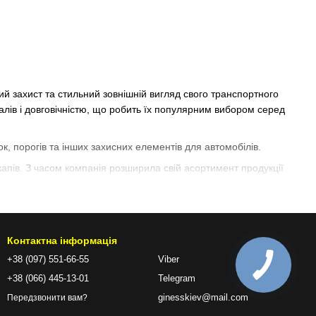
ий захист та стильний зовнішній вигляд свого транспортного
іалів і довговічністю, що робить їх популярним вибором серед
к, порогів та інших захисних елементів для автомобілів.
капів. З часом компанія розширила свій асортимент продукції
 автомобіля від зовнішніх впливів та надають йому
ії, довговічність і привабливий дизайн.
Контактна інформація
+38 (097) 551-66-55
Viber
о автомобіля. Від бризковиків та колісних арок до порогів та
+38 (066) 445-13-01
Telegram
ginesskiev@mail.com
Передзвонити вам?