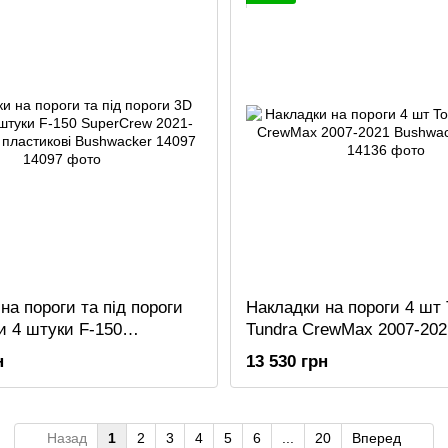
на пороги та під пороги
Накладки на пороги 4 шт 
и 4 штуки F-150
Tundra CrewMax 2007-202
 2021-2026 чорні
Bushwacker 14136
н
13 530 грн
і Bushwacker 14097
Назад
1
2
3
4
5
6
...
20
Вперед