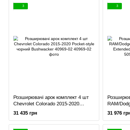
3
3
Розширювачі арок комплект 4 шт
Розширюва
Chevrolet Colorado 2015-2020
RAM/Dodg
Pocket-style чорний Bushwacker
2018 Exte
31 435 грн
31 976 гр
40969-02
Bushwack