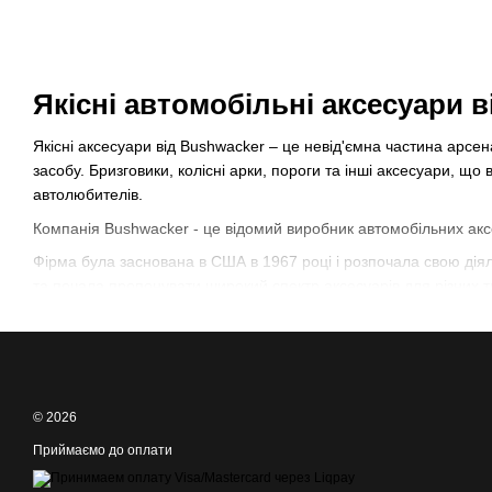
Якісні автомобільні аксесуари 
Якісні аксесуари від Bushwacker – це невід'ємна частина арсе
засобу. Бризговики, колісні арки, пороги та інші аксесуари, щ
автолюбителів.
Компанія Bushwacker - це відомий виробник автомобільних аксес
Фірма була заснована в США в 1967 році і розпочала свою діял
та почала пропонувати широкий спектр аксесуарів для різних т
Місія Bushwacker полягає у наданні автолюбителям високоякісн
індивідуального стилю. Компанія прагне задовольнити потреби с
Автомобільні аксесуари від Bushwacke
© 2026
Автомобільні аксесуари є високоякісними та інноваційними рішен
інших захисних елементів, продукція поєднує у собі передові те
Приймаємо до оплати
Килимки Bushwacker