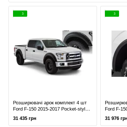
3
3
Розширювачі арок комплект 4 шт
Розширюва
Ford F-150 2015-2017 Pocket-style
Ford F-15
чорний Bushwacker 20935-02
style чор
31 435 грн
31 976 гр