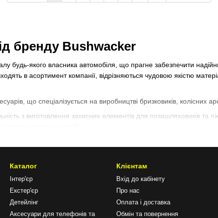
від бренду Bushwacker
налу будь-якого власника автомобіля, що прагне забезпечити надійн
о входять в асортимент компанії, відрізняються чудовою якістю матер
уарів, що спеціалізується на виробництві бризковиків, колісних аро
ьність з виготовлення захисних елементів для позашляховиків та пі
ипів транспортних засобів.
их та функціональних аксесуарів, які забезпечують надійний захист
воїх клієнтів, пропонуючи продукцію, яка поєднує передові технолог
Каталог
Клієнтам
r
Інтер'єр
Вхід до кабінету
нями для тих, хто цінує надійність і стильний зовнішній вигляд свог
Екстер'єр
Про нас
хнології, міцні матеріали та естетичну привабливість.
Детейлінг
Оплата і доставка
Аксесуари для телефонів та
Обмін та повернення