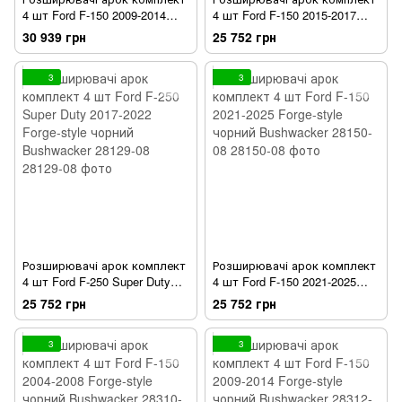
4 шт Ford F-150 2009-2014
4 шт Ford F-150 2015-2017
OE-style чорний Bushwacker
Forge-style чорний
30 939 грн
25 752 грн
21917-02
Bushwacker 28119-08
3
3
Розширювачі арок комплект
Розширювачі арок комплект
4 шт Ford F-250 Super Duty
4 шт Ford F-150 2021-2025
2017-2022 Forge-style чорний
Forge-style чорний
25 752 грн
25 752 грн
Bushwacker 28129-08
Bushwacker 28150-08
3
3