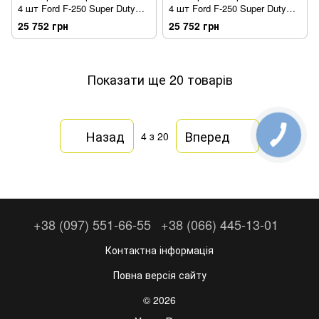
4 шт Ford F-250 Super Duty
4 шт Ford F-250 Super Duty
2008-2010 Forge-style чорний
2011-2016 Forge-style чорний
25 752 грн
25 752 грн
Bushwacker 28313-08
Bushwacker 28314-08
Показати ще 20 товарів
Назад
Вперед
4
з 20
+38 (097) 551-66-55
+38 (066) 445-13-01
Контактна інформація
Повна версія сайту
© 2026