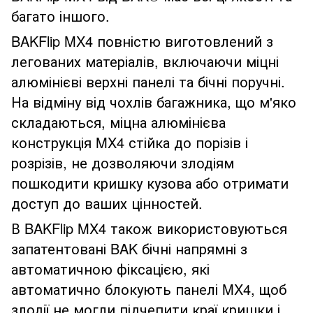
багато іншого.
BAKFlip MX4 повністю виготовлений з
легованих матеріалів, включаючи міцні
алюмінієві верхні панелі та бічні поручні.
На відміну від чохлів багажника, що м'яко
складаються, міцна алюмінієва
конструкція MX4 стійка до порізів і
розрізів, не дозволяючи злодіям
пошкодити кришку кузова або отримати
доступ до ваших цінностей.
В BAKFlip MX4 також використовуються
запатентовані BAK бічні напрямні з
автоматичною фіксацією, які
автоматично блокують панелі MX4, щоб
злодії не могли підчепити краї кришки і