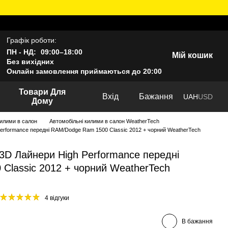
Графік роботи:
ПН - НД:
09:00–18:00
Мій кошик
Без вихідних
Онлайн замовлення приймаються до 20:00
Товари Для
Вхід
Бажання
UAH
USD
Дому
килими в салон
Автомобільні килими в салон WeatherTech
Performance передні RAM/Dodge Ram 1500 Classic 2012 + чорний WeatherTech
3D Лайнери High Performance передні
Classic 2012 + чорний WeatherTech
4 відгуки
В бажання