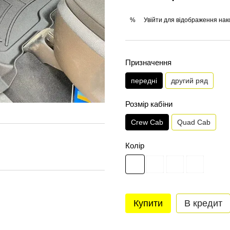
Увійти
для відображення нак
%
Призначення
передні
другий ряд
Розмір кабіни
Crew Cab
Quad Cab
Колір
Купити
В кредит