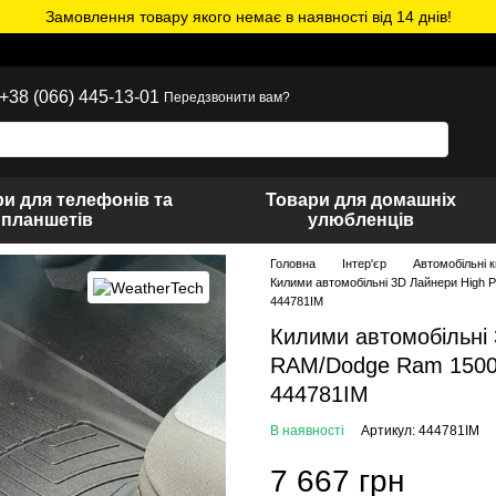
Замовлення товару якого немає в наявності від 14 днів!
+38 (066) 445-13-01
Передзвонити вам?
и для телефонів та
Товари для домашніх
планшетів
улюбленців
Головна
Інтер'єр
Автомобільні 
Килими автомобільні 3D Лайнери High 
444781IM
Килими автомобільні 
RAM/Dodge Ram 1500 
444781IM
В наявності
Артикул: 444781IM
7 667 грн