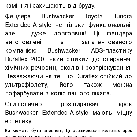
каміння і захищають від бруду.
Фендера Bushwacker Toyota Tundra
Extended-A-style не тільки функціональні,
але і дуже довговічні! Ці фендера
виготовлені із запатентованого
компанією Bushwacker ABS-пластику
Duraflex 2000, який стійкий до стирання,
хімічних речовин, сколів і розтріскування.
Незважаючи на те, що Duraflex стійкий до
ультрафіолету, його також можна
пофарбувати в колір вашого пікапа.
Стилістично
розширювачі
арок
Bushwacker
Extended-A-style
мають міцну
естетику.
Ви можете бути впевнені; Ці розширювачі колісних арок
зазвичай не вимагають свердління кузова!